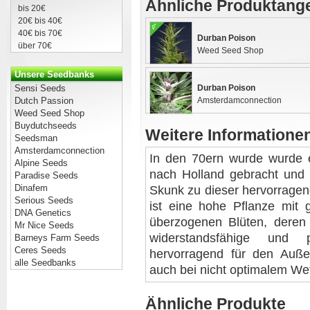
Ähnliche Produktang
bis 20€
20€ bis 40€
40€ bis 70€
Durban Poison
über 70€
Weed Seed Shop
Unsere Seedbanks
Sensi Seeds
Durban Poison
Dutch Passion
Amsterdamconnection
Weed Seed Shop
Buydutchseeds
Weitere Informatione
Seedsman
Amsterdamconnection
In den 70ern wurde wurde e
Alpine Seeds
nach Holland gebracht und 
Paradise Seeds
Dinafem
Skunk zu dieser hervorragen
Serious Seeds
ist eine hohe Pflanze mit 
DNA Genetics
überzogenen Blüten, deren
Mr Nice Seeds
widerstandsfähige und p
Barneys Farm Seeds
Ceres Seeds
hervorragend für den Auße
alle Seedbanks
auch bei nicht optimalem Wet
Ähnliche Produkte