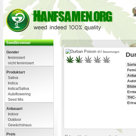
Seedbrowser
Gender
957 Bewertungen
Du
feminisiert
nicht feminisiert
Sort
Femin
Produktart
Anba
Sativa
Auto
Indica
Blüte
Indica/Sativa
Ernt
Autoflowering
THC-
Seed Mix
Ertra
Anbauart
Indoor
Outdoor
Gewächshaus
Preis