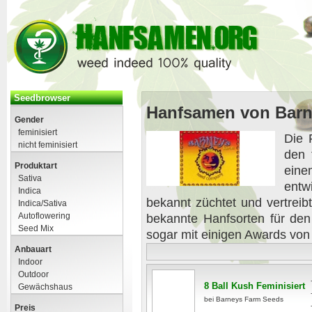
Seedbrowser
Hanfsamen von Barn
Gender
feminisiert
Die 
nicht feminisiert
den 
Produktart
ein
Sativa
entw
Indica
bekannt züchtet und vertrei
Indica/Sativa
Autoflowering
bekannte Hanfsorten für de
Seed Mix
sogar mit einigen Awards von
Anbauart
Indoor
Outdoor
8 Ball Kush Feminisiert
Gewächshaus
bei Barneys Farm Seeds
Preis