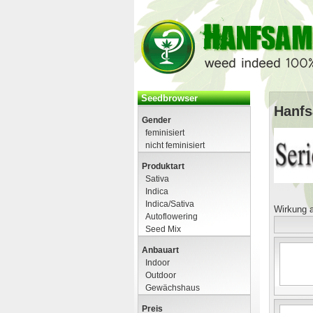
Seedbrowser
Hanfs
Gender
feminisiert
nicht feminisiert
Produktart
Sativa
Indica
Indica/Sativa
Wirkung a
Autoflowering
Seed Mix
Anbauart
Indoor
Outdoor
Gewächshaus
Preis