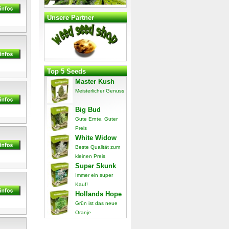
Unsere Partner
Top 5 Seeds
Master Kush
Meisterlicher Genuss
Big Bud
Gute Ernte, Guter
Preis
White Widow
Beste Qualität zum
kleinen Preis
Super Skunk
Immer ein super
Kauf!
Hollands Hope
Grün ist das neue
Oranje