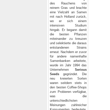
des Rauchens von
reinem Gras und brachte
eine Vielzahl an Samen
mit nach Holland zurück,
wo er sich einem
intensiven Studium
hingab. Er begann damit
die besten Pflanzen
miteinander zu kreuzen
und selektierte die daraus
entstandenen Strains
erneut. Nachdem er zuvor
für andere namenhafte
Samenbanken arbeitete,
wurde im Jahr 1994 das
Unternehmen
Serious
Seeds
gegründet. Die
neu kreierten Sorten
waren seitdem stets in
den besten Coffee-Shops
zum Probieren verfügbar,
was die
unterschiedlichsten
Meinungen zahlreicher
Konsumenten bedeutete.