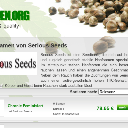
amen von Serious Seeds
Serious Seeds ist eine Seedbank, die sich auf ho
und zugleich genetisch stabile Hanfsamen speziali
Im Mittelpunkt stehen Hanfsorten die sich beso
rauchen lassen und einen angenehmen Geschma
Neben dem Rauch haben die Züchtungen von Seri
auch einen außergewöhnlich hohen THC-Gehalt
uf Körper und Geist beim Rauchen stark ausfallen lässt.
Sortieren nach:
- 6 Samen
Chronic Feminisiert
78.65 €
- Ertrag: g
bei Serious Seeds
- Sorte: Indica/Sativa