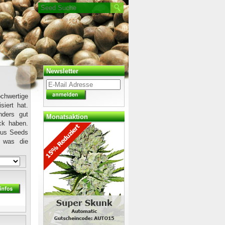
Newsletter
chwertige
siert hat.
nders gut
Monatsaktion
ck haben.
ous Seeds
, was die