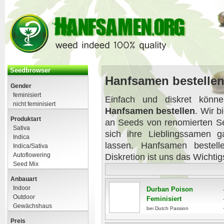
Seedbrowser
Hanfsamen bestellen
Gender
feminisiert
Einfach und diskret könn
nicht feminisiert
Hanfsamen bestellen
. Wir b
Produktart
an Seeds von renomierten Se
Sativa
sich ihre Lieblingssamen 
Indica
lassen. Hanfsamen bestel
Indica/Sativa
Autoflowering
Diskretion ist uns das Wichtig
Seed Mix
Anbauart
Indoor
Durban Poison
Outdoor
Feminisiert
Gewächshaus
bei Dutch Passion
Preis