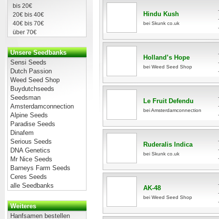
bis 20€
Hindu Kush
20€ bis 40€
40€ bis 70€
bei Skunk co.uk
über 70€
Unsere Seedbanks
Holland’s Hope
Sensi Seeds
bei Weed Seed Shop
Dutch Passion
Weed Seed Shop
Buydutchseeds
Seedsman
Le Fruit Defendu
Amsterdamconnection
bei Amsterdamconnection
Alpine Seeds
Paradise Seeds
Dinafem
Serious Seeds
Ruderalis Indica
DNA Genetics
bei Skunk co.uk
Mr Nice Seeds
Barneys Farm Seeds
Ceres Seeds
alle Seedbanks
AK-48
bei Weed Seed Shop
Weiteres
Hanfsamen bestellen