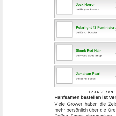
Jock Horror
bei Buydutchseeds
Polarlight #2 Feminisiert
bei Dutch Passion
Skunk Red Hair
bei Weed Seed Shop
Jamaican Pearl
bei Sensi Seeds
1
2
3
4
5
6
7
8
9
1
Hanfsamen bestellen ist Ve
Viele Grower haben die Zeic
mehr persönlich über die Gre