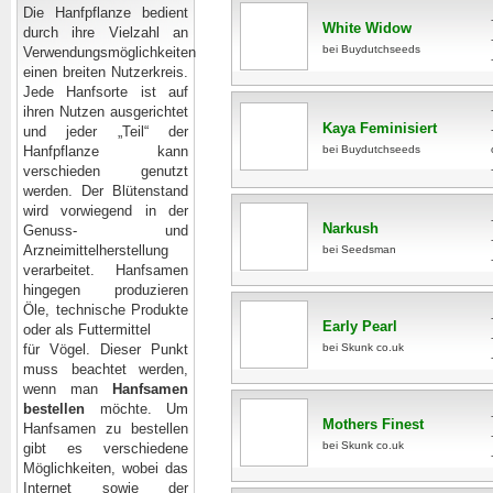
Die Hanfpflanze bedient
White Widow
durch ihre Vielzahl an
bei Buydutchseeds
Verwendungsmöglichkeiten
einen breiten Nutzerkreis.
Jede Hanfsorte ist auf
ihren Nutzen ausgerichtet
Kaya Feminisiert
und jeder „Teil“ der
Hanfpflanze kann
bei Buydutchseeds
verschieden genutzt
werden. Der Blütenstand
wird vorwiegend in der
Narkush
Genuss- und
Arzneimittelherstellung
bei Seedsman
verarbeitet. Hanfsamen
hingegen produzieren
Öle, technische Produkte
Early Pearl
oder als Futtermittel
für Vögel. Dieser Punkt
bei Skunk co.uk
muss beachtet werden,
wenn man
Hanfsamen
bestellen
möchte. Um
Mothers Finest
Hanfsamen zu bestellen
bei Skunk co.uk
gibt es verschiedene
Möglichkeiten, wobei das
Internet sowie der