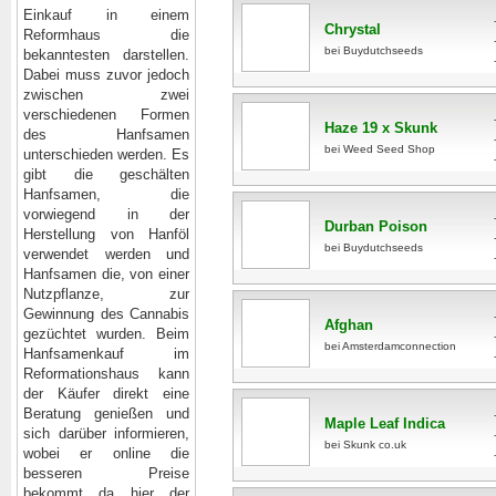
Einkauf in einem
Chrystal
Reformhaus die
bei Buydutchseeds
bekanntesten darstellen.
Dabei muss zuvor jedoch
zwischen zwei
verschiedenen Formen
Haze 19 x Skunk
des Hanfsamen
bei Weed Seed Shop
unterschieden werden. Es
gibt die geschälten
Hanfsamen, die
vorwiegend in der
Durban Poison
Herstellung von Hanföl
bei Buydutchseeds
verwendet werden und
Hanfsamen die, von einer
Nutzpflanze, zur
Gewinnung des Cannabis
Afghan
gezüchtet wurden. Beim
bei Amsterdamconnection
Hanfsamenkauf
im
Reformationshaus kann
der Käufer direkt eine
Beratung genießen und
Maple Leaf Indica
sich darüber informieren,
bei Skunk co.uk
wobei er online die
besseren Preise
bekommt da hier der