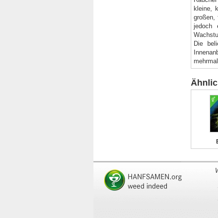
kleine, 
großen, 
jedoch 
Wachstum
Die bel
Innenanb
mehrmals
Ähnli