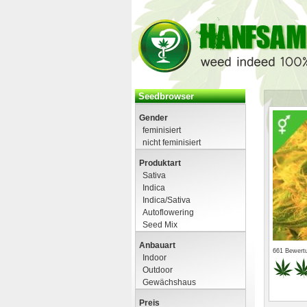
Seedbrowser
Gender
feminisiert
nicht feminisiert
Produktart
Sativa
Indica
Indica/Sativa
Autoflowering
Seed Mix
Anbauart
661 Bewert
Indoor
Outdoor
Gewächshaus
Preis