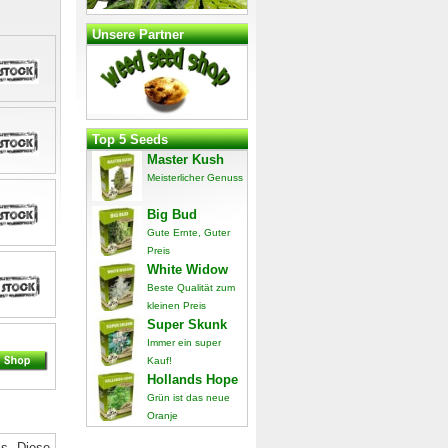
Unsere Partner
Top 5 Seeds
Master Kush
Meisterlicher Genuss
Big Bud
Gute Ernte, Guter
Preis
White Widow
Beste Qualität zum
kleinen Preis
Super Skunk
Immer ein super
Kauf!
Hollands Hope
Grün ist das neue
Oranje
ls. Diese