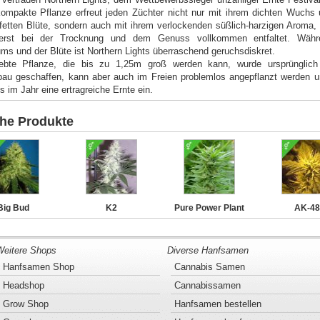
kompakte Pflanze erfreut jeden Züchter nicht nur mit ihrem dichten Wuchs 
fetten Blüte, sondern auch mit ihrem verlockenden süßlich-harzigen Aroma,
erst bei der Trocknung und dem Genuss vollkommen entfaltet. Wäh
s und der Blüte ist Northern Lights überraschend geruchsdiskret.
iebte Pflanze, die bis zu 1,25m groß werden kann, wurde ursprünglich
au geschaffen, kann aber auch im Freien problemlos angepflanzt werden u
 im Jahr eine ertragreiche Ernte ein.
che Produkte
Big Bud
K2
Pure Power Plant
AK-48
Weitere Shops
Diverse Hanfsamen
Hanfsamen Shop
Cannabis Samen
Headshop
Cannabissamen
Grow Shop
Hanfsamen bestellen