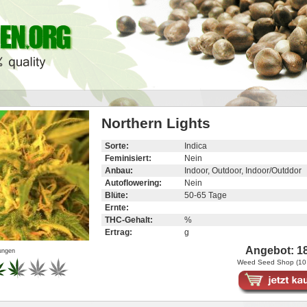
Northern Lights
Sorte:
Indica
Feminisiert:
Nein
Anbau:
Indoor, Outdoor, Indoor/Outddor
Autoflowering:
Nein
Blüte:
50-65 Tage
Ernte:
THC-Gehalt:
%
Ertrag:
g
Angebot: 18
ungen
Weed Seed Shop (10