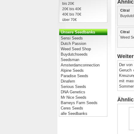
Ähnli
bis 20€
20€ bis 40€
Citral
40€ bis 70€
Buydutc
über 70€
Unsere Seedbanks
Citral
Weed S
Sensi Seeds
Dutch Passion
Weed Seed Shop
Buydutchseeds
Weiter
Seedsman
Der von 
Amsterdamconnection
Geruch d
Alpine Seeds
Kreuzun
Paradise Seeds
mit mass
Dinafem
Sommer 
Serious Seeds
DNA Genetics
Mr Nice Seeds
Ähnli
Barneys Farm Seeds
Ceres Seeds
alle Seedbanks