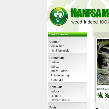
Seedbrowser
Gender
feminisiert
nicht feminisiert
Produktart
Sativa
Indica
Indica/Sativa
Autoflowering
Seed Mix
Anbauart
1402 Bewer
Indoor
Outdoor
Gewächshaus
Preis