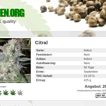
Citral
Sorte:
Indica
Feminisiert:
Nein
Anbau:
Indoor
Autoflowering:
Nein
Blüte:
56 Tage
Ernte:
September
THC-Gehalt:
15-20 %
Ertrag:
425 g
Angebot: 26
tungen
Amsterdamconnection (1