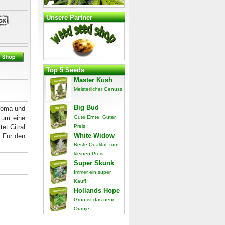
Unsere Partner
Top 5 Seeds
Master Kush
Meisterlicher Genuss
Big Bud
Aroma und
h um eine
Gute Ernte, Guter
t Citral
Preis
White Widow
. Für den
Beste Qualität zum
kleinen Preis
Super Skunk
Immer ein super
Kauf!
Hollands Hope
Grün ist das neue
Oranje