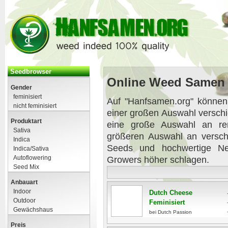
Seedbrowser
Online Weed Samen 
Gender
feminisiert
Auf "Hanfsamen.org" können
nicht feminisiert
einer großen Auswahl versc
Produktart
eine große Auswahl an re
Sativa
größeren Auswahl an versc
Indica
Seeds und hochwertige Ne
Indica/Sativa
Autoflowering
Growers höher schlagen.
Seed Mix
Anbauart
Indoor
Dutch Cheese
Outdoor
Feminisiert
Gewächshaus
bei Dutch Passion
Preis