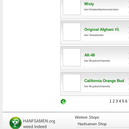
Misty
bei Amsterdamconnection
Original Afghani #1
bei Seedsman
AK-48
bei Buydutchseeds
California Orange Bud
bei Buydutchseeds
1
2
3
4
5
6
Weitere Shops
Hanfsamen Shop