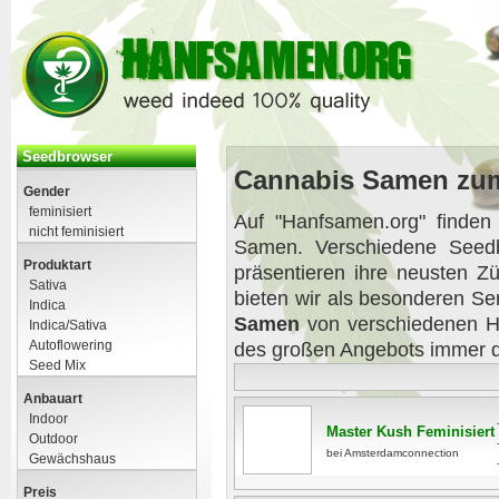
Seedbrowser
Cannabis Samen zum 
Gender
feminisiert
Auf "Hanfsamen.org" finde
nicht feminisiert
Samen. Verschiedene Seedb
Produktart
präsentieren ihre neusten 
Sativa
bieten wir als besonderen Se
Indica
Samen
von verschiedenen He
Indica/Sativa
Autoflowering
des großen Angebots immer de
Seed Mix
Anbauart
Indoor
Master Kush Feminisiert
Outdoor
bei Amsterdamconnection
Gewächshaus
Preis